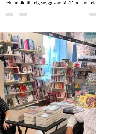
Michael Lust
4 okt. 2023
2 min läsning
En recension och en reklambanner.
Tittade runt i datorn idag och tydligen har jag
missat två saker. Förlaget hade skickat en
reklambild till mig snygg som få. (Den hamnade...