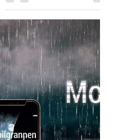
Michael Lust
2 nov. 2023
2 min läsning
Man blir glad
Då fick jag reda på att det är kö på Biblioteket i
Sala på Mobilgrannen. Man har köpt in ett ex till
som 14-dagars lån. Samtidigt som jag...