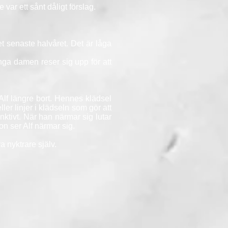
var ett sånt dåligt förslag.
t senaste halvåret. Det är låga
ga damen reser sig upp för att
Alf längre bort. Hennes klädsel
er linjer i klädseln som gör att
inktivt. När han närmar sig lutar
n ser Alf närmar sig.
a nyktrare själv.