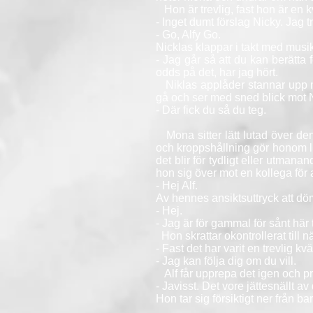
Hon är trevlig, fast hon är en kv
- Inget dumt förslag Nicky. Jag t
- Go, Alfy Go.
Nicklas klappar i takt med musi
- Jag går så att du kan berätta
odds på det, har jag hört.
Niklas applåder stannar upp me
gå och ser med sned blick mot N
- Där fick du så du teg.
Mona sitter lätt lutad över den
och kroppshållning gör honom lug
det blir för tydligt eller utmana
hon sig över mot en kollega för
- Hej Alf.
Av hennes ansiktsuttryck att döma
- Hej.
- Jag är för gammal för sånt här t
Hon skrattar okontrollerat till
- Fast det har varit en trevlig k
- Jag kan följa dig om du vill.
Alf får upprepa det igen och pr
- Javisst. Det vore jättesnällt av 
Hon tar sig försiktigt ner från b