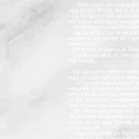
- Ända sedan min man gick bort 
steg tillbaka till livet. Jag är s
- Du har gjort ett bra intryck ho
har haft en del tidigare som vari
Alf styr över samtalet till jobbe
- Jag har också hört att en del 
kommit in mer, framför allt i 
Irland också.
- Det är bara att komma in. Dör
Det är svårt att ta på, men h
inte kunnat.
De står utanför hennes radhus,
bara ett svagt sken från husfas
Alf har inte haft så mycket me
integritet. Småpratet de haft fr
intryck av att själv vara innerli
bli bra, det vet han av erfarenh
bara när han ska växa upp och lä
Så många gånger som han varit
De trevande försöken till inbj
tackat nej och gått. Den här g
innan han går.
Några minuter till, går framför d
honom och han slappnar av, skr