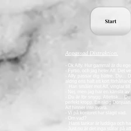
Start
Anpassad Distraktion.
- Ok Alfy. Hur gammal är du ege
- Fyrtio, och jag heter Alf. Det v
- Alfy passar dig bättre. Du… Du 
aldrig ens haft ett kort förhålland
Han småler mot Alf, vinglar till
- Nej, men jag har en känsla av a
- Du är för snygg. Atletisk… Du
perfekt kropp. En riktig Donjuan
Alf hinner inte svara.
- Vi på kontoret har slagit vad.
- Om vad?
Hans tankar är luddiga och ha
- Just nu är det inga stålar på a