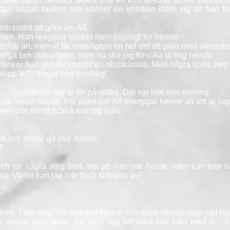
dan undan tanken och känner en irritation inom sig att han for
varandra att göra än, Alf.
rmen. Han reagerar snabbt men osynligt för henne.
 det här än, men vi får naturligtvis en hel del att göra med varand
anliga bokslutsarbetet, men nu ska jag försöka ta mig hemåt.
tänker han och får snabbt en olustkänsla. Med några korta steg v
opp te? - frågar hon försiktigt.
k. ...Ursäkta om jag är för påstridig. Det var inte min mening.
r redan skedd. För även om Alf övertygar henne att allt är lugn
en inte minst också mot sig själv.
net och börjar gå mot dörren.
?
tar några steg bort. Vet att han inte borde, men kan inte bä
tag. Varför kan jag inte bara slappna av?
 bort. Tittar upp, tillbaka mot henne och inser att han sagt vad ha
e sedan som liknar dig så… Jag vill bara inte följa med in. Sk