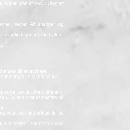
e läppar, utan ett ord… Utan att
 henne, medan Alf snäpper sig
 en vanlig lägenhet, med ytterst
t.
chansen till en tryckare.
t hon hungrar, eller nåt sånt?
lippa helt enkelt. Men känner vi
ssen. Du är en världsmästare på
gt.
na vetja och så berättar du på
lick mot chefens sekreterare som