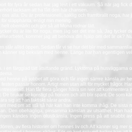
för fyra år sedan har jag levt i ett vakuum. Så när jag fick det
å oerhört tacksam att ha fått den här chansen.
s oss alla. Du är professionell, saklig och framförallt noga, har 
t för släpphänta, enligt min mening.
t helt obemärkt och gör så att Mona rodnar lätt.
tycker du är lite för noga, men jag ser det inte så. Jag tycker de
styrelsearbetet, kommer jag att behöva din hjälp om det är o
ren står alltid öppen. Sedan får vi se hur det blir med sammansl
an känner sig bekväm med henne. Länge har han egentligen vel
 i en färgglad tätt åtsittande gränd. Lyktorna på husväggarna 
aderna.
d henne på jobbet att göra och får ingen sämre känsla av hen
ån festen passar honom. Artigt men utan allt för mycket frågor. Ha
gt intresserad. Han får flera gånger häva sin iver att kommentera
et. De brukar se konstigt på honom och allt blir spänt. De som kän
ra sig att han faktiskt sårar andra.
 med om att stå så här kan han inte komma ihåg. De sista me
udan. Den obehagliga, pinsamma känslan av utsatthet. Han hade
ången kändes ingen olustkänsla. Ingen press på att snabbt avsl
örren, av flera historier om hennes liv och Alf känner sig mer sä
attar med i hennes skämt. För en kort sekund tycker han att ho