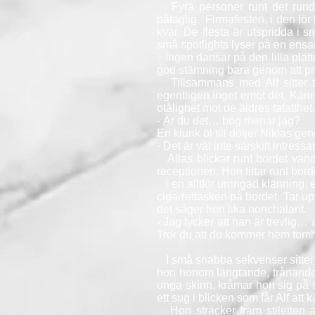
Fyra personer runt det runda 
påtaglig. Firmafesten, i den för
kvar. De flesta är utspridda i s
små spotlights lyser på en ensam
Ingen dansar på den lilla plätten
god stämning bara genom att pr
Tillsammans med Alf sitter t
egentligen inget emot det. Kän
otålighet mot de äldres tafatthe
- Är du det… bög menar jag?
En klunk öl till döljer Niklas ge
- Det är väl inte särskilt intre
Allas blickar runt bordet vände
receptionen. Hon tittar runt bord
I en alltför urringad klänning, 
cigarrettasken på bordet. Tar up
det säger hon lika nonchalant.
- Jag tycker att han är trevlig…
Tror du att du kommer hem tomhä
I små snabba sekvenser sitter 
hon honom längtande, trånande b
unga skinn, kråmar hon sig på st
ett sug i blicken som får Alf att k
Hon sträcker fram stiletten al