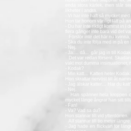
enda stora kärlek, men slår se
likheter i andra.
- Vi har inte haft så mycket med 
Hon tar honom vänligt lätt på a
- Du har inte riktigt kommit in i
flera gånger inte bara vid det v
Förstör inte det här nu kvinna, 
- Ska du inte följa med in på en k
- Nej.
- Ja.… då... går jag in till Koda
Det var redan försent. Skadan va
vakt mot dumma insinuationer, m
- Kodak?
- Min katt… Katten heter Kodak.
Hon skrattar nervöst till åt nam
- Jag älskar katter… Har du katt
- Nej.
Han spänner hela kroppen och 
mycket länge ångrar han sitt till
- Fan!
- Va? Vad sa du?
Hon stannar till vid ytterdörren.
Alf stannar till tio meter längre
- Jag hade en flickvän för läng