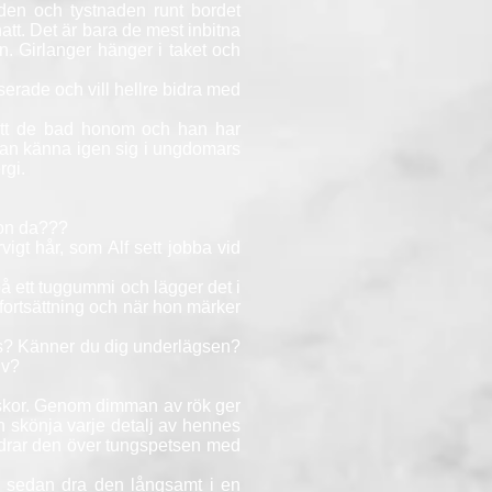
den och tystnaden runt bordet
att. Det är bara de mest inbitna
en. Girlanger hänger i taket och
sserade och vill hellre bidra med
att de bad honom och han har
Kan känna igen sig i ungdomars
rgi.
ton da???
igt hår, som Alf sett jobba vid
på ett tuggummi och lägger det i
 fortsättning och när hon märker
klas? Känner du dig underlägsen?
lv?
iskor. Genom dimman av rök ger
n skönja varje detalj av hennes
r, drar den över tungspetsen med
tt sedan dra den långsamt i en