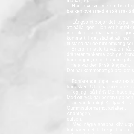
menar jag.
Han bryr sig inte om hon hört v
backen ovan med en sån rak ärli
Långsamt börjar det krypa ino
att hålla igen. Han vet hur fol
inte riktigt kunnat hantera, gör a
komma till det stadiet att han
tillstånd där de runt omkring ser 
Energin måste ta vägen någonst
dränerar tankarna och ger honom
hade ogjort, enligt honom själv.
Hela världen är så långsam.
Det här kommer att gå bra, det sk
Fortfarande uppe i varv, rastlö
handsken. Utan någon större reak
– Tog jag i så hårt? Det hade ja
Med ett ryck går porten upp och 
- Fan vad klantigt. Kattjävel… 
Gummisulorna mot asfalten.
Andningen,
pulsen.
Med några snabba kliv upp i t
trottoaren i ett lätt regn. I lura