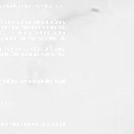
p tråden igen. Hon tittar ner i
nom och det blir allt svårare
orden från föräldrarna, som han
 eller likgiltig. Vill inte heller
dmjukande när man kommer i ett
. Träning och då helst löpning
ivitet. Det fanns så mycket han
lodfläck runt ena pekfingret på
er den.
ågon minut senare vara ute på