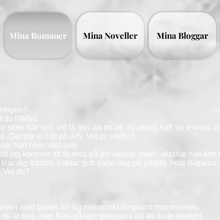
Mina Romaner
Mina Noveller
Mina Bloggar
ntligen?
et du Niklas.
sitter här och vill få oss att tro att du aldrig haft en kvinna. 
e. Det tror vi inte på Alfy. Vet du varför?
 när han höjer ölglaset.
tt jag kommer att få reda på det väldigt snart - skrattar han kort t
 klär dig fräscht. Luktar gott varje dag på jobbet, hela dagarna
. Vet du? -
nden med glaset rör sig mekaniskt långsamt mot munnen.
tt du är bög, men flera gånger pengarna på att du är straight.