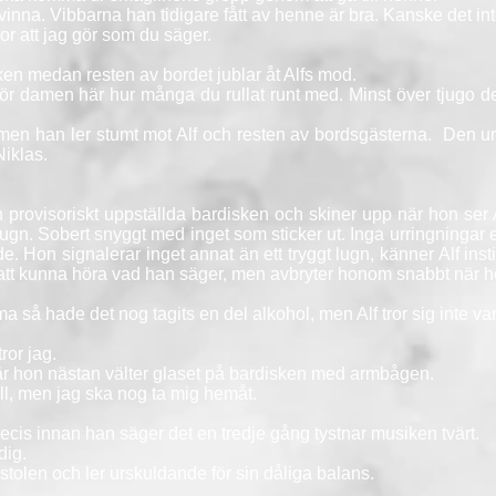
inna. Vibbarna han tidigare fått av henne är bra. Kanske det inte 
ror att jag gör som du säger.
ken medan resten av bordet jublar åt Alfs mod.
 för damen här hur många du rullat runt med. Minst över tjugo de
n han ler stumt mot Alf och resten av bordsgästerna. Den un
iklas.
 provisoriskt uppställda bardisken och skiner upp när hon ser 
n. Sobert snyggt med inget som sticker ut. Inga urringningar ell
nde. Hon signalerar inget annat än ett tryggt lugn, känner Alf inst
 att kunna höra vad han säger, men avbryter honom snabbt när ho
 så hade det nog tagits en del alkohol, men Alf tror sig inte var
ror jag.
 när hon nästan välter glaset på bardisken med armbågen.
väll, men jag ska nog ta mig hemåt.
ecis innan han säger det en tredje gång tystnar musiken tvärt.
dig.
arstolen och ler urskuldande för sin dåliga balans.