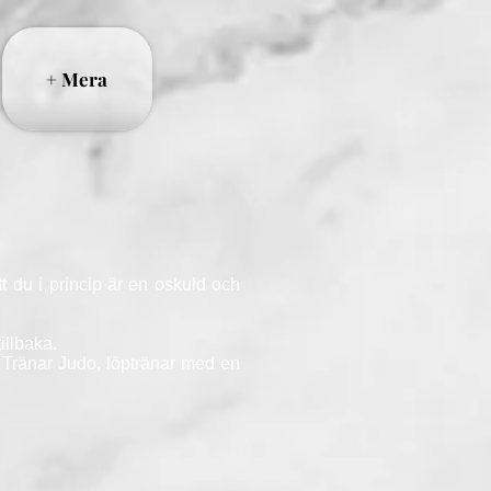
+ Mera
Att du i princip är en oskuld och
illbaka.
. Tränar Judo, löptränar med en