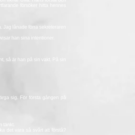
tfarande försöker hitta hennes
ra. Jag lånade förra sekreteraren
isar han sina intentioner.
t, så är han på sin vakt. På sin
rga sig. För första gången på
n tänkt.
a det vara så svårt att förstå?