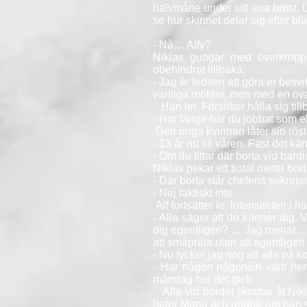
halvmåne under sitt ena bröst. L
se hur skinnet delar sig efter b
- Nå… Alfy?
Niklas gungar med överkroppen
obehindrat tillbaka.
- Jag är ledsen att göra er besv
vanliga möbler, men med en ovan
Han ler. Försöker hålla sig till
- Hur länge har du jobbat som
Den unga kvinnan låter sin röst
- 13 år nu till våren. Fast det kä
- Om du tittar där borta vid bard
Niklas pekar ett tiotal meter bor
- Där borta står chefens sekreter
- Nej faktiskt inte.
Alf fortsätter le. Intensiteten i 
- Alla säger att de känner dig. 
dig egentligen? … Jag menar… In
att småprata utan att egentligen
- Nu tycker jag nog att alla på k
- Har någon någonsin varit hem
måndag hur det gick.
Alla vid bordet skrattar åt Nikl
heter Mona och undrar om han s