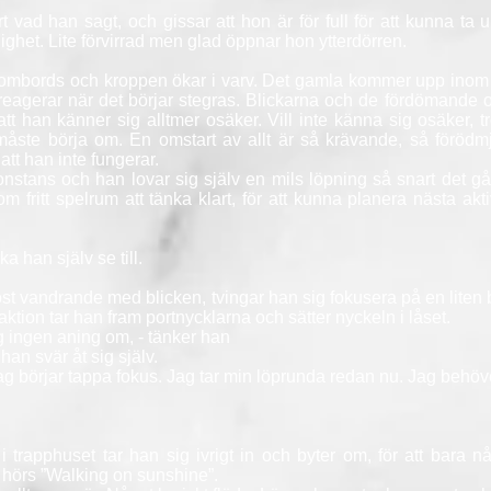
ad han sagt, och gissar att hon är för full för att kunna ta up
ghet. Lite förvirrad men glad öppnar hon ytterdörren.
mbords och kroppen ökar i varv. Det gamla kommer upp inom ho
k reagerar när det börjar stegras. Blickarna och de fördömande 
tt han känner sig alltmer osäker. Vill inte känna sig osäker, trött
 måste börja om. En omstart av allt är så krävande, så förö
att han inte fungerar.
ans och han lovar sig själv en mils löpning så snart det går
 fritt spelrum att tänka klart, för att kunna planera nästa akt
a han själv se till.
st vandrande med blicken, tvingar han sig fokusera på en liten b
tion tar han fram portnycklarna och sätter nyckeln i låset.
g ingen aning om, - tänker han
han svär åt sig själv.
Jag börjar tappa fokus. Jag tar min löprunda redan nu. Jag behöv
rapphuset tar han sig ivrigt in och byter om, för att bara n
rna hörs ”Walking on sunshine”.