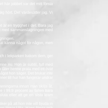
 här jobbet var det mitt första
jag hört. Det värdesätter jag. Vi
t är en trygghet i det. Bara jag
k? Nu med sammanslagningen med
agningen.
at känna något för någon, men
och i lekparken bakom dem, ger
ne nu. Hon är subtil, full med
n låter henne prata med ett övat
 något hon säger. Det brukar inte
ner till hur han fungerar undrar
ningarna innan man skiljs åt.
 i 99,9 procent av fallen bara
uta eller att ge en sista kram
ker på att hon inte vill bjuda in
n liknar Ulla. Hans första och