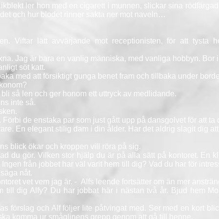
ikblekt ler hon med en cigarett i munnen, slickar sina rödfärgad
ladet och hur blodet rinner sakta ner mot naveln…
. Viftar lätt avvärjande mot receptionisten, för att tysta
ikna. Jag är bara en vanlig människa, med vanliga hobbyn. Bor i
ligt söt katt.
baka med att försiktigt gunga benet fram och tillbaka under borde
 ekonom?
 bli så len och ger honom ett uttryck av medlidande.
nns inte så.
isken.
t. Förbi de enstaka par som just gått upp på dansgolvet för att ta 
are. En elegant stilig dam i din ålder. Har det aldrig slagit dig at
hans blick ökar och kroppen vill röra på sig.
Vad du gör. Vilken stor hjälp du är på alla sätt på kontoret. En k
gen från jobbet har väl varit hem till dig? Vad du har för intre
 säga nåt.
ontoret vet vem jag är. - Alfs leende fortsätter om än mer ansträn
 till dig Alfy? Du har jobbat här i nästan två år. Bjud hem Mo
as förslag och Alf följer lite påtvingat med. Ser med en kort b
ka komma ur småglinens grepp genom att gå till henne.