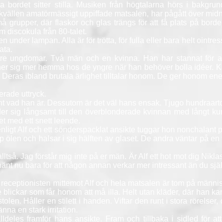
bordet sitter stilla. Musiken från högtalarna hörs i bakgrun
 kvällen amatörmässigt uppiffade matsalen, har pågått över midn
må grupper, där flaskor och glas trängs för att få plats på bord
 discokula från 80-talet.
 under lampan. Alla är för trötta, för fulla eller bara helt ointre
ata.
re ungdomar. Två män och en kvinna. Han har stannat för 
ner sig mer hemma hos de yngre när han behöver bolla idéer. 
t. Deras ibland brutala ärlighet tilltalar honom. De ger honom ene
nerade uttryck.
ssant vad han är. Dessutom är det väl hans ensak. Tjugo hundraar
r sig långsamt till den överblonderade kvinnan med långt kurv
et med ett snett leende.
enligt Alf och ett sönderspacklat ansikte tuggar hon nonchalant 
p ölen och halsar i sig hälften av glaset. De andra väntar på en
 alltså. Jag förstår mig inte på er män. Är Alf ett hot mot dig Ni
nt nu bara för att någon annan verkar mer intressant än du sjä
receptionisten mittemot Alf och hela matsalen är tom på männ
lickar som får honom att må illa. Helt utan kläder, där han ka
olen. Håller en stilett i handen. Viftar den runt i stora rörelse
änna en stark irritation.
ldeles framför hans ansikte. Fram och tillbaka i sidled för a