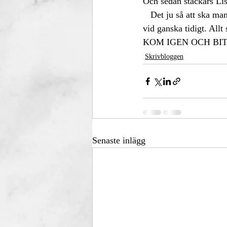
Och sedan stackars Lis
   Det ju så att ska man skriva en roman så tär heltidsjobbet på de hjärnceller man har. Tröttheten tar 
vid ganska tidigt. Allt 
KOM IGEN OCH BIT
Skrivbloggen
Senaste inlägg