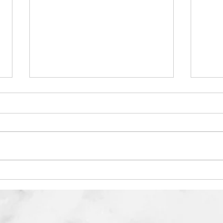
Då kör 
En mycket glädjande nyhet till slut