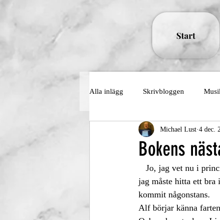
Start
Alla inlägg
Skrivbloggen
Musi
Michael Lust
4 dec. 
Bokens näst
   Jo, jag vet nu i princip hur jag vill ha det hela vägen. MEN nu är det där avstampet, backen utför, 
jag måste hitta ett bra i
kommit någonstans. 
Alf börjar känna farte